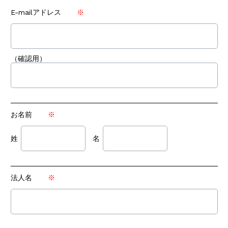
E-mailアドレス
（確認用）
お名前
姓
名
法人名