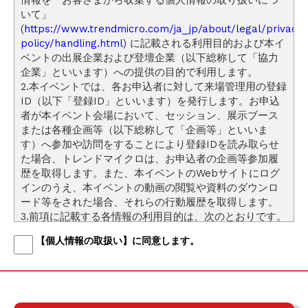
情報を「お客さまから収集する個人情報の取り扱いにつ
いて」
(
https://www.trendmicro.com/ja_jp/about/legal/privacy-
policy/handling.html
) に記載される利用目的および本イ
ベントの出展企業および登壇企業（以下総称して「協力
企業」といいます）への提供の目的で利用します。
2.本イベントでは、各お申込者に対して来場管理用の登録
ID（以下「登録ID」といいます）を発行します。お申込
者が本イベント会場において、セッション、展示ブース
または各種企画等（以下総称して「企画等」といいま
す）へ参加や訪問をすることにより登録IDを読み取らせ
た場合、トレンドマイクロは、お申込者の企画等参加履
歴を取得します。また、本イベントのWebサイトにログ
インのうえ、本イベントの動画の閲覧や資料のダウンロ
ード等をされた場合、それらの行動履歴を取得します。
3.前項に記載する各情報の利用目的は、次のとおりです。
（1）お申込者の興味関心に応じたトレンドマイクの取り
【個人情報の取扱い】に同意します。
扱う製品またはサービスに関するメールや電話による案
内
（2）本イベントおよびトレンドマイクロが今後開催する
イベントならびにトレンドマイクロのマーケティング活
動の効果測定および改善のための分析の実施